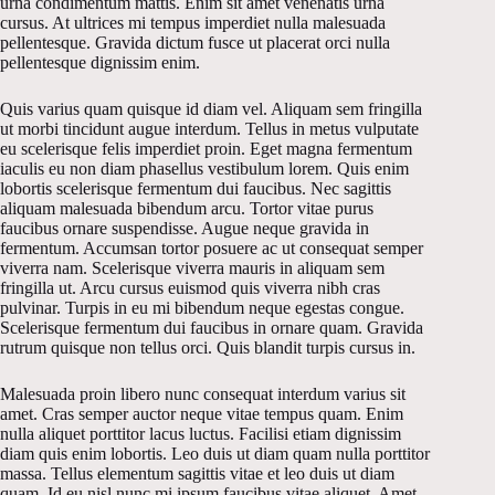
urna condimentum mattis. Enim sit amet venenatis urna
cursus. At ultrices mi tempus imperdiet nulla malesuada
pellentesque. Gravida dictum fusce ut placerat orci nulla
pellentesque dignissim enim.
Quis varius quam quisque id diam vel. Aliquam sem fringilla
ut morbi tincidunt augue interdum. Tellus in metus vulputate
eu scelerisque felis imperdiet proin. Eget magna fermentum
iaculis eu non diam phasellus vestibulum lorem. Quis enim
lobortis scelerisque fermentum dui faucibus. Nec sagittis
aliquam malesuada bibendum arcu. Tortor vitae purus
faucibus ornare suspendisse. Augue neque gravida in
fermentum. Accumsan tortor posuere ac ut consequat semper
viverra nam. Scelerisque viverra mauris in aliquam sem
fringilla ut. Arcu cursus euismod quis viverra nibh cras
pulvinar. Turpis in eu mi bibendum neque egestas congue.
Scelerisque fermentum dui faucibus in ornare quam. Gravida
rutrum quisque non tellus orci. Quis blandit turpis cursus in.
Malesuada proin libero nunc consequat interdum varius sit
amet. Cras semper auctor neque vitae tempus quam. Enim
nulla aliquet porttitor lacus luctus. Facilisi etiam dignissim
diam quis enim lobortis. Leo duis ut diam quam nulla porttitor
massa. Tellus elementum sagittis vitae et leo duis ut diam
quam. Id eu nisl nunc mi ipsum faucibus vitae aliquet. Amet