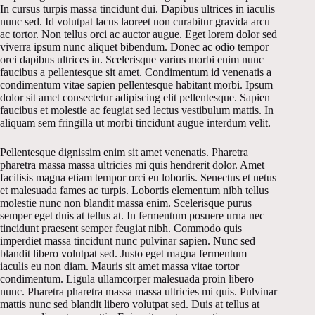
In cursus turpis massa tincidunt dui. Dapibus ultrices in iaculis
nunc sed. Id volutpat lacus laoreet non curabitur gravida arcu
ac tortor. Non tellus orci ac auctor augue. Eget lorem dolor sed
viverra ipsum nunc aliquet bibendum. Donec ac odio tempor
orci dapibus ultrices in. Scelerisque varius morbi enim nunc
faucibus a pellentesque sit amet. Condimentum id venenatis a
condimentum vitae sapien pellentesque habitant morbi. Ipsum
dolor sit amet consectetur adipiscing elit pellentesque. Sapien
faucibus et molestie ac feugiat sed lectus vestibulum mattis. In
aliquam sem fringilla ut morbi tincidunt augue interdum velit.
Pellentesque dignissim enim sit amet venenatis. Pharetra
pharetra massa massa ultricies mi quis hendrerit dolor. Amet
facilisis magna etiam tempor orci eu lobortis. Senectus et netus
et malesuada fames ac turpis. Lobortis elementum nibh tellus
molestie nunc non blandit massa enim. Scelerisque purus
semper eget duis at tellus at. In fermentum posuere urna nec
tincidunt praesent semper feugiat nibh. Commodo quis
imperdiet massa tincidunt nunc pulvinar sapien. Nunc sed
blandit libero volutpat sed. Justo eget magna fermentum
iaculis eu non diam. Mauris sit amet massa vitae tortor
condimentum. Ligula ullamcorper malesuada proin libero
nunc. Pharetra pharetra massa massa ultricies mi quis. Pulvinar
mattis nunc sed blandit libero volutpat sed. Duis at tellus at