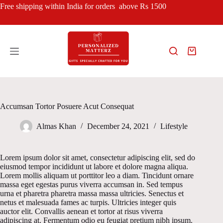
Skip
Free shipping within India for orders above Rs 1500
to
content
Shopping
cart
Accumsan Tortor Posuere Acut Consequat
Almas Khan
December 24, 2021
Lifestyle
Lorem ipsum dolor sit amet, consectetur adipiscing elit, sed do
eiusmod tempor incididunt ut labore et dolore magna aliqua.
Lorem mollis aliquam ut porttitor leo a diam. Tincidunt ornare
massa eget egestas purus viverra accumsan in. Sed tempus
urna et pharetra pharetra massa massa ultricies. Senectus et
netus et malesuada fames ac turpis. Ultricies integer quis
auctor elit. Convallis aenean et tortor at risus viverra
adipiscing at. Fermentum odio eu feugiat pretium nibh ipsum.