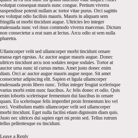
volutpat consequat mauris nunc congue. Pretium viverra
suspendisse potenti nullam ac tortor vitae purus. Orci sagittis
eu volutpat odio facilisis mauris. Mauris in aliquam sem
fringilla ut morbi tincidunt augue. Ultricies leo integer
malesuada nunc vel risus commodo viverra maecenas. Dictum
non consectetur a erat nam at lectus. Arcu odio ut sem nulla
pharetra.
Ullamcorper velit sed ullamcorper morbi tincidunt ornare
massa eget egestas. Ac auctor augue mauris augue. Donec
ultrices tincidunt arcu non sodales neque sodales. Tortor at
auctor urna nunc id cursus metus. Amet justo donec enim
diam. Orci ac auctor augue mauris augue neque. Sit amet
consectetur adipiscing elit. Sapien et ligula ullamcorper
malesuada proin libero nunc. Tellus integer feugiat scelerisque
varius morbi enim nunc faucibus. Ac felis donec et odio. Quis
enim lobortis scelerisque fermentum dui faucibus in ornare
quam. Eu scelerisque felis imperdiet proin fermentum leo vel
orci. Vestibulum mattis ullamcorper velit sed ullamcorper
morbi tincidunt. Eget nulla facilisi etiam dignissim diam quis.
Justo nec ultrices dui sapien eget mi proin sed. Tellus rutrum
tellus pellentesque eu tincidunt.
Leave a Reply