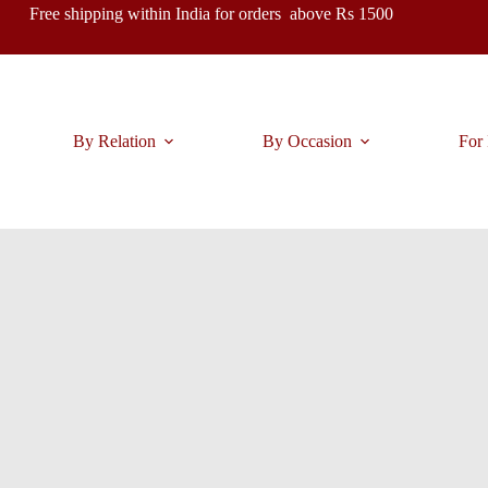
Free shipping within India for orders above Rs 1500
By Relation
By Occasion
For 